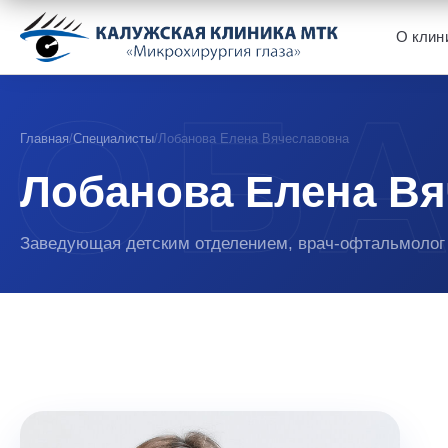
О клин
Главная
/
Специалисты
/
Лобанова Елена Вячеславовна
Лобанова Елена В
Заведующая детским отделением, врач-офтальмолог