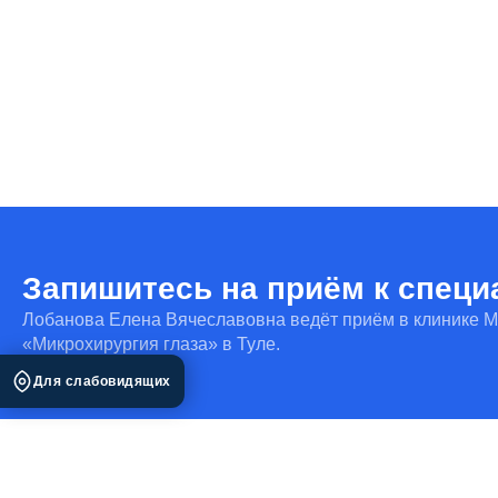
Запишитесь на приём к специ
Лобанова Елена Вячеславовна ведёт приём в клинике 
«Микрохирургия глаза» в Туле.
Для слабовидящих