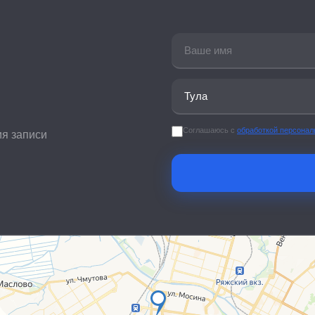
Соглашаюсь с
обработкой персона
ия записи