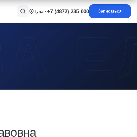
+7 (4872) 235-000
Тула
Записаться
авовна