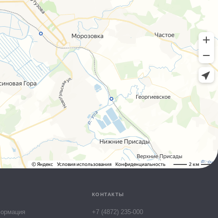
Алёна
Онлайн-консультант МТК
КОНТАКТЫ
формация
+7 (4872) 235-000