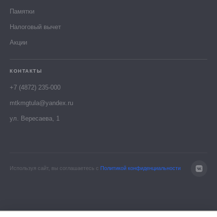
Памятки
Налоговый вычет
Акции
КОНТАКТЫ
+7 (4872) 235-000
mtkmgtula@yandex.ru
ул. Вересаева, 1
Используя сайт, вы соглашаетесь с
Политикой конфиденциальности