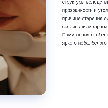
структуры вследств
прозрачности и уто
причине старения о
склеиванием фрагме
Помутнения особенн
яркого неба, белого