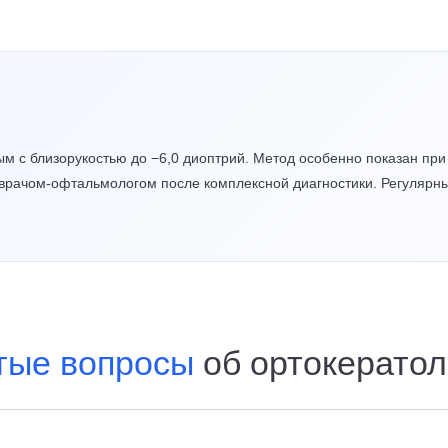
ым с близорукостью до −6,0 диоптрий. Метод особенно показан пр
 врачом-офтальмологом после комплексной диагностики. Регулярн
тые вопросы
об ортокератол