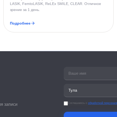
LASIK, FemtoLASIK, ReLEx SMILE, CLEAR. Отличное
зрение за 1 день.
Подробнее
Соглашаюсь с
обработкой персона
ия записи