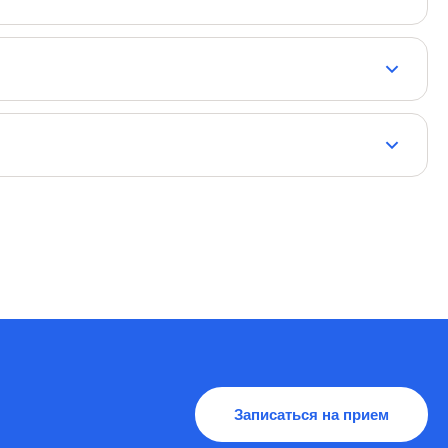
а они мягко изменяют форму роговицы, и утром человек
рогрессирующей миопии у детей.
ние близорукости у детей на 40-60%.
Записаться на прием