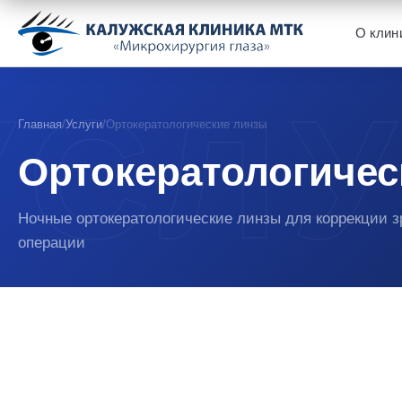
О клин
Главная
/
Услуги
/
Ортокератологические линзы
Ортокератологичес
Ночные ортокератологические линзы для коррекции з
операции