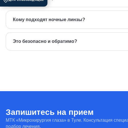
Это метод коррекции зрения с помощью специальных газопр
видит чётко без очков и линз.
Кому подходят ночные линзы?
Ортокератология рекомендуется детям от 6 лет и взрослым 
Это безопасно и обратимо?
Да, эффект полностью обратим — без хирургического вмешат
Запишитесь на прием
МТК «Микрохирургия глаза» в Туле. Консультация специ
подбор лечения.