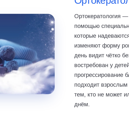
Ортокерато
Ортокератология — 
помощью специальн
которые надеваются
изменяют форму рог
день видит чётко бе
востребован у детей
прогрессирование б
подходит взрослым 
тем, кто не может и
днём.