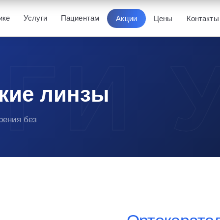
ике
Услуги
Пациентам
Акции
Цены
Контакты
кие линзы
рения без