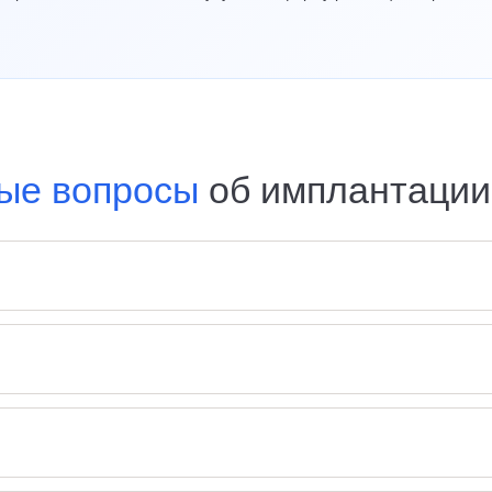
ые вопросы
об имплантаци
толщу роговицы, чтобы выровнять её форму при кератоконусе.
танавливаются сегменты.