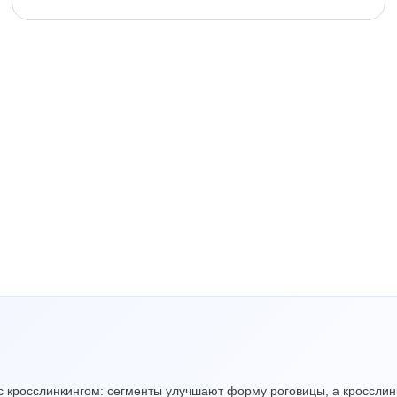
 кросслинкингом: сегменты улучшают форму роговицы, а кросслинк