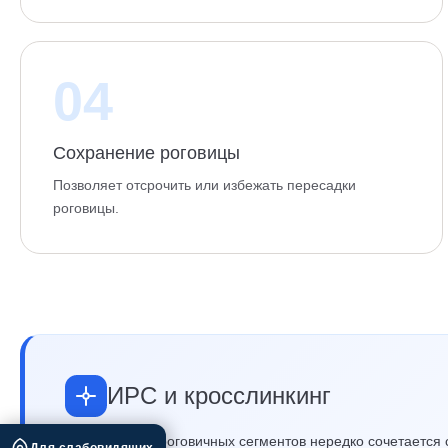
04
Сохранение роговицы
Позволяет отсрочить или избежать пересадки
роговицы.
ИРС и кросслинкинг
Имплантация роговичных сегментов нередко сочетается с