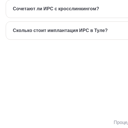
Сочетают ли ИРС с кросслинкингом?
Да, часто — для стабилизации результата.
Сколько стоит имплантация ИРС в Туле?
62 700 ₽. Окончательная стоимость — после диагностики.
Проце