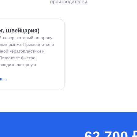
производителей
er, Швейцария)
лазер, который по праву
вом рынке. Применяется в
йной кератопластики и
Позволяет быстро,
роводить лазерную
ии →
62 700 