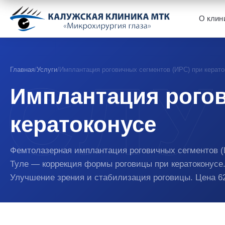
О клин
Главная
/
Услуги
/
Имплантация роговичных сегментов (ИРС) при керато
Имплантация рогов
кератоконусе
Фемтолазерная имплантация роговичных сегментов (
Туле — коррекция формы роговицы при кератоконусе
Улучшение зрения и стабилизация роговицы. Цена 62