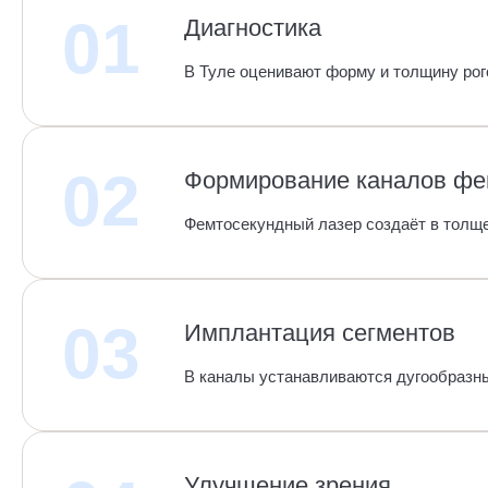
01
Диагностика
В Туле оценивают форму и толщину рог
02
Формирование каналов фе
Фемтосекундный лазер создаёт в толще
03
Имплантация сегментов
В каналы устанавливаются дугообразны
Улучшение зрения