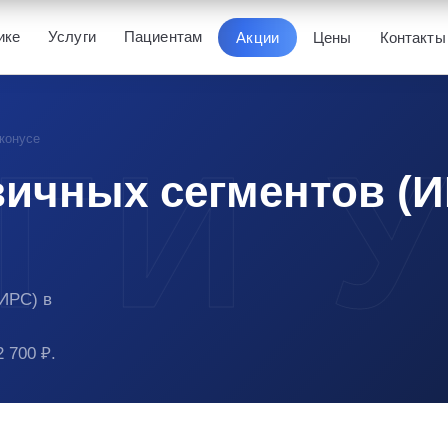
ике
Услуги
Пациентам
Акции
Цены
Контакты
конусе
ичных сегментов (И
ИРС) в
.
 700 ₽.