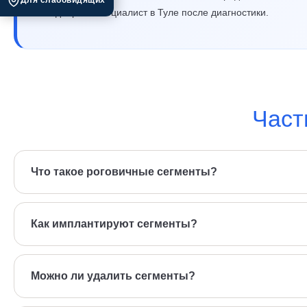
Для слабовидящих
подбирает специалист в Туле после диагностики.
Част
Что такое роговичные сегменты?
Тончайшие дугообразные имплантаты, которые вставляют в 
Как имплантируют сегменты?
Фемтосекундный лазер формирует точные каналы, в них ус
Можно ли удалить сегменты?
Да, методика обратима.