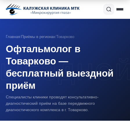
Главная
/
Приёмы в регионах
/
Товарково
Офтальмолог в
Товарково —
бесплатный выездной
приём
Специалисты клиники проводят консультативно-
диагностический приём на базе передвижного
диагностического комплекса в г. Товарково.