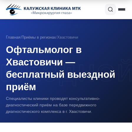
Главная
/
Приёмы в регионах
/
Хвастовичи
Офтальмолог в
Хвастовичи —
бесплатный выездной
приём
Специалисты клиники проводят консультативно-
диагностический приём на базе передвижного
диагностического комплекса в г. Хвастовичи.