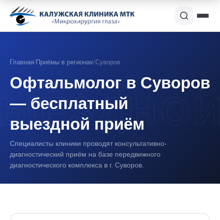
Главная
/
Приёмы в регионах
/
Суворов
Офтальмолог в Суворов
— бесплатный
выездной приём
Специалисты клиники проводят консультативно-
диагностический приём на базе передвижного
диагностического комплекса в г. Суворов.