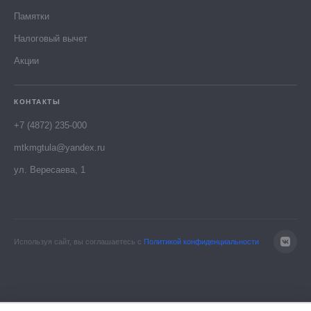
Памятки
Налоговый вычет
Акции
КОНТАКТЫ
+7 (4872) 235-000
mtkmgtula@yandex.ru
ул. Вересаева, 1
Используя сайт, вы соглашаетесь с
Политикой конфиденциальности