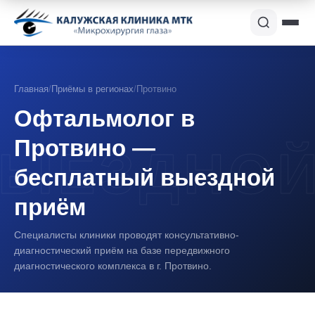
Главная
/
Приёмы в регионах
/
Протвино
Офтальмолог в
Протвино —
бесплатный выездной
приём
Специалисты клиники проводят консультативно-
диагностический приём на базе передвижного
диагностического комплекса в г. Протвино.