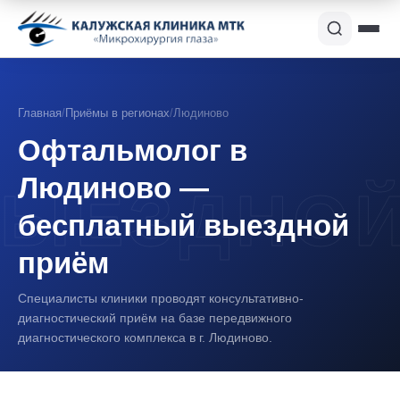
Главная
/
Приёмы в регионах
/
Людиново
Офтальмолог в
Людиново —
бесплатный выездной
приём
Специалисты клиники проводят консультативно-
диагностический приём на базе передвижного
диагностического комплекса в г. Людиново.