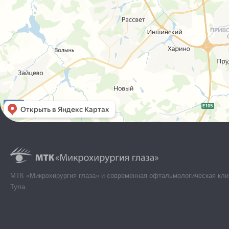
МТК «Микрохирургия глаза» и современная офтальмологическая кли
Тула.