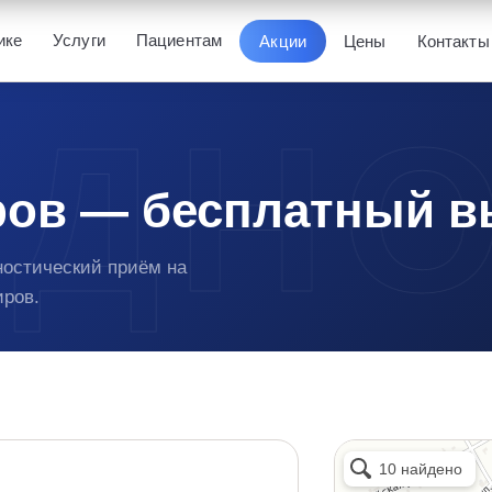
ике
Услуги
Пациентам
Акции
Цены
Контакты
ров — бесплатный в
ностический приём на
иров.