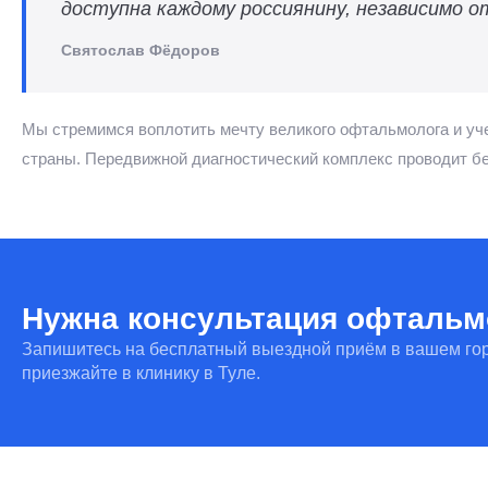
доступна каждому россиянину, независимо 
Святослав Фёдоров
Мы стремимся воплотить мечту великого офтальмолога и у
страны. Передвижной диагностический комплекс проводит б
Нужна консультация офтальм
Запишитесь на бесплатный выездной приём в вашем го
приезжайте в клинику в Туле.