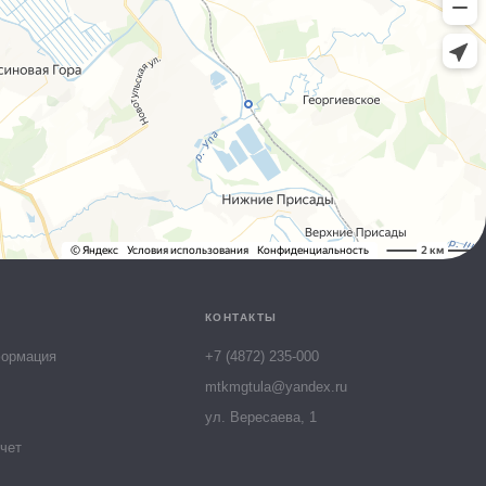
Алёна
Онлайн-консультант МТК
КОНТАКТЫ
формация
+7 (4872) 235-000
mtkmgtula@yandex.ru
ул. Вересаева, 1
чет