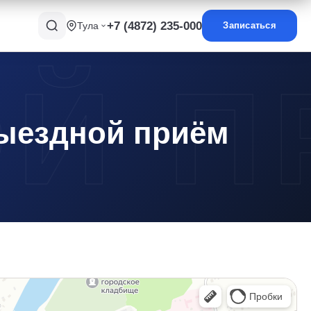
+7 (4872) 235-000
Тула
Записаться
ыездной приём