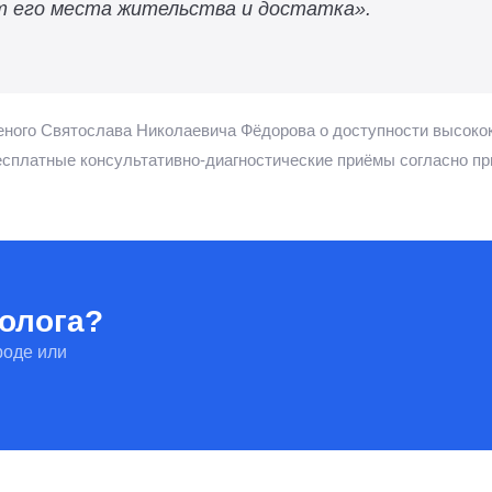
от его места жительства и достатка».
ченого Святослава Николаевича Фёдорова о доступности высок
есплатные консультативно-диагностические приёмы согласно п
олога?
роде или