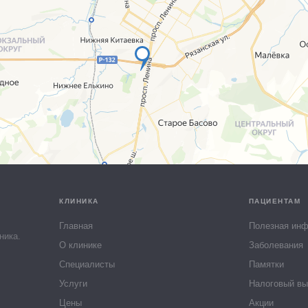
КЛИНИКА
ПАЦИЕНТАМ
Главная
Полезная ин
ника.
О клинике
Заболевания
Специалисты
Памятки
Услуги
Налоговый вы
Цены
Акции