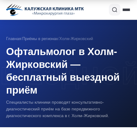
Главная
/
Приёмы в регионах
/
Холм-Жирковский
Офтальмолог в Холм-
Жирковский —
бесплатный выездной
приём
Специалисты клиники проводят консультативно-
диагностический приём на базе передвижного
диагностического комплекса в г. Холм-Жирковский.