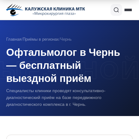
Главная
/
Приёмы в регионах
/
Чернь
Офтальмолог в Чернь
— бесплатный
выездной приём
Специалисты клиники проводят консультативно-
диагностический приём на базе передвижного
диагностического комплекса в г. Чернь.