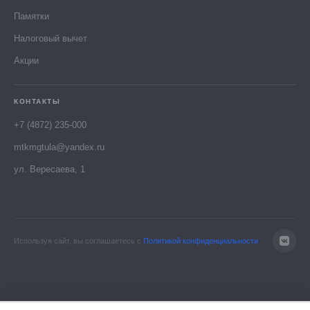
Памятки
Налоговый вычет
Акции
КОНТАКТЫ
+7 (4872) 235-000
mtkmgtula@yandex.ru
ул. Вересаева, 1
Используя сайт, вы соглашаетесь с
Политикой конфиденциальности